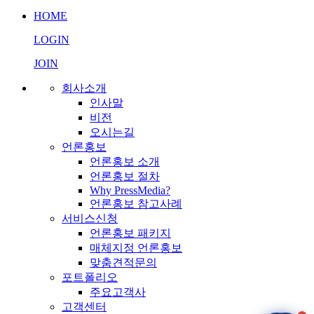
실시간 응답 가능
HOME
LOGIN
JOIN
회사소개
인사말
비전
오시는길
언론홍보
언론홍보 소개
언론홍보 절차
Why PressMedia?
언론홍보 참고사례
서비스신청
언론홍보 패키지
매체지정 언론홍보
맞춤견적문의
포트폴리오
주요고객사
고객센터